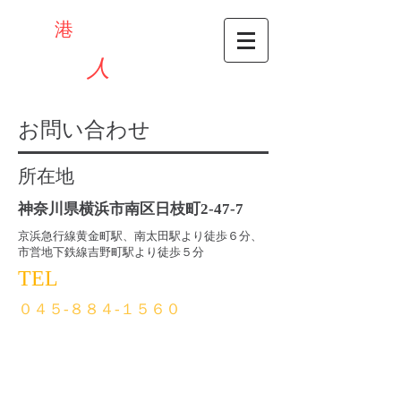
横濱
港
探偵
事務所
​～家出
人
捜索班～
お問い合わせ
所在地
神奈川県横浜市南区日枝町2-47-7
​京浜急行線黄金町駅、南太田駅より徒歩６分、
市営地下鉄線吉野町駅より徒歩５分
TEL
０４５-８８４-１５６０