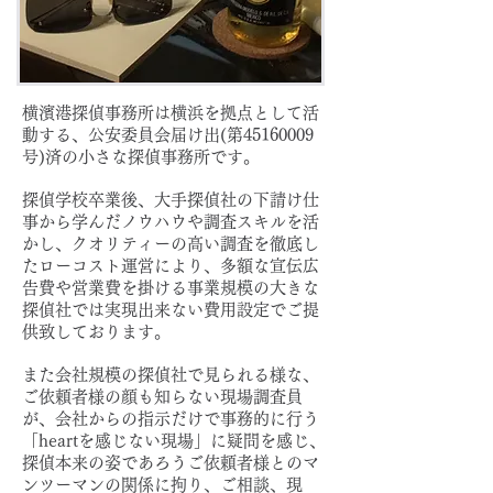
​横濱港探偵事務所は横浜を拠点として活
動する、公安委員会届け出(第45160009
号)済の小さな探偵事務所です。
探偵学校卒業後、大手探偵社の下請け仕
事から学んだノウハウや調査スキルを活
かし、クオリティーの高い調査を徹底し
たローコスト運営により、多額な宣伝広
告費や営業費を掛ける事業規模の大きな
探偵社では実現出来ない費用設定でご提
供致しております。
また会社規模の探偵社で見られる様な、
ご依頼者様の顔も知らない現場調査員
が、会社からの指示だけで事務的に行う
「heartを感じない現場」に疑問を感じ、
探偵本来の姿であろうご依頼者様とのマ
ンツーマンの関係に拘り、ご相談、現