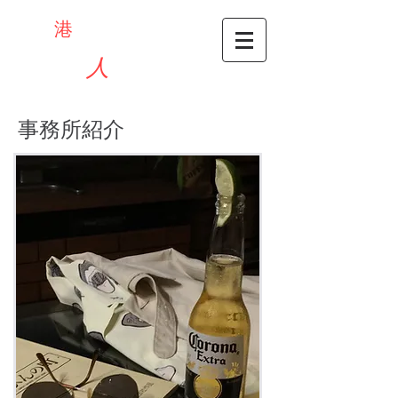
横濱
港
探偵
事務所
​～家出
人
捜索班～
事務所紹介