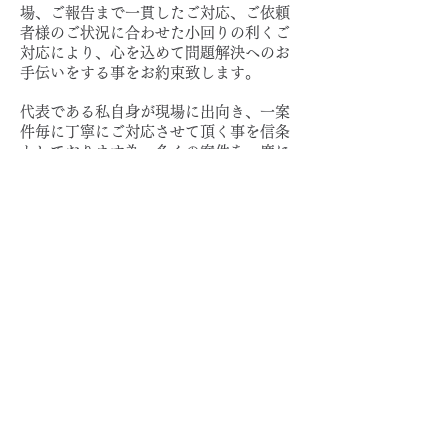
場、ご報告まで一貫したご対応、ご依頼
者様のご状況に合わせた小回りの利くご
対応により、心を込めて問題解決へのお
手伝いをする事をお約束致します。
代表である私自身が現場に出向き、一案
件毎に丁寧にご対応させて頂く事を信条
としております為、多くの案件を一度に
お引き受けする事は出来ませんが、質よ
り数という売上至上主義の考えではご満
足頂けるサービスをご提供出来る仕事で
はないと考えるからです。
客寄せの為に並べた上辺だけの「ご依頼
者様主義」ではなく、「heart to heart」
をモットーに、真のご依頼者様主義と感
じて頂ける様、誠心誠意のご対応をさせ
て頂きます。
​代表 市川 剛是​​​